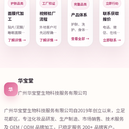
护肤品类
工厂验证
立即行动
完整品类
面膜代加
视频验厂
联系获取
产品体系
工
流程
报价
护肤、洗
贴片/泥膜/
外地客户可
电话、微
护、身体护
睡眠面膜
先远程确认
信、在线表
理与渠道定
OEM /
研发、车间
单，选择你
查看全部 →
了解详情 →
了解详情 →
立即联系 →
制全品类一
ODM，500
与质控能
最方便的方
览。
片起订。
力。
式。
华宝堂
华
广州华宝堂生物科技服务有限公司
广州华宝堂生物科技服务有限公司自2019年创立以来，立足
花都区，专注化妆品研发、生产制造、市场销售、技术服务
及 OEM / ODM 品牌加工，已稳定服务 200+ 品牌客户。