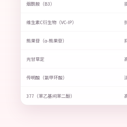
烟酰胺（B3）
维生素C衍生物（VC-IP）
熊果苷（α-熊果苷）
光甘草定
传明酸（氨甲环酸）
377（苯乙基间苯二酚）