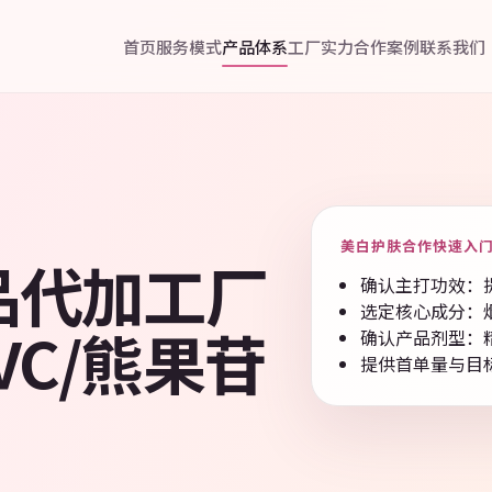
首页
服务模式
产品体系
工厂实力
合作案例
联系我们
美白护肤合作快速入
品代加工厂
确认主打功效：提亮
选定核心成分：烟酰
VC/熊果苷
确认产品剂型：精华 
提供首单量与目